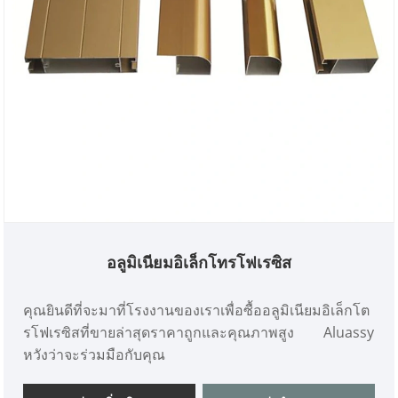
อลูมิเนียมอิเล็กโทรโฟเรซิส
คุณยินดีที่จะมาที่โรงงานของเราเพื่อซื้ออลูมิเนียมอิเล็กโต
รโฟเรซิสที่ขายล่าสุดราคาถูกและคุณภาพสูง Aluassy
หวังว่าจะร่วมมือกับคุณ