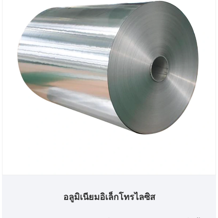
อลูมิเนียมอิเล็กโทรไลซิส